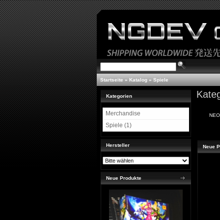
Startseite
»
Katalog
»
Spiele
Kateg
Kategorien
Merchandise
NEO
Spiele (1)
Hersteller
Neue P
Neue Produkte