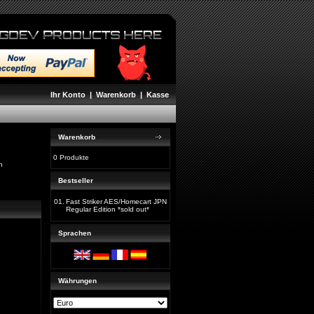
Ihr Konto
|
Warenkorb
|
Kasse
Warenkorb
0 Produkte
h
Bestseller
01.
Fast Striker AES/Homecart JPN
Regular Edition *sold out*
Sprachen
Währungen