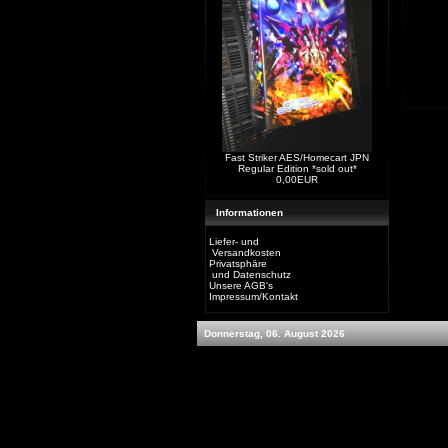
Fast Striker AES/Homecart JPN
Regular Edition *sold out*
0,00EUR
Informationen
Liefer- und
Versandkosten
Privatsphäre
und Datenschutz
Unsere AGB's
Impressum/Kontakt
Donnerstag, 06. August 2026