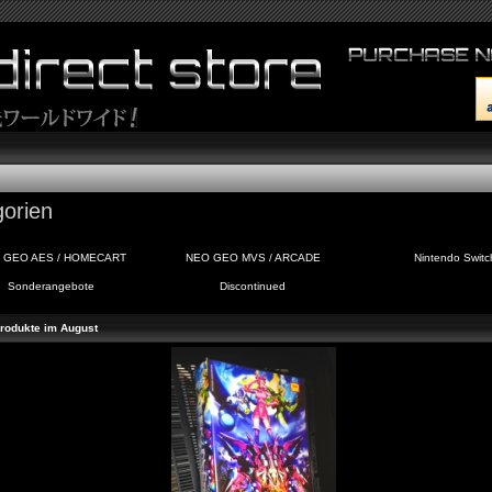
orien
 GEO AES / HOMECART
NEO GEO MVS / ARCADE
Nintendo Switc
Sonderangebote
Discontinued
rodukte im August