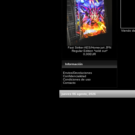
Viendo d
Fast Striker AES/Homecart JPN
Regular Edition *sold out*
0,00EUR
Información
Envios/Devoluciones
Confidencialidad
Condiciones de uso
Contacto
jueves 06 agosto, 2026