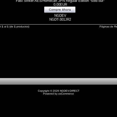
Fast Striker AES/Homecart JPN Regular Edition *sold out*
0,00EUR
NGDEV
NGDT-301JR2
el
1
al
1
(de
1
productos)
Páginas de R
Copyright © 2026
NGDEV-DIRECT
Powered by
osCommerce