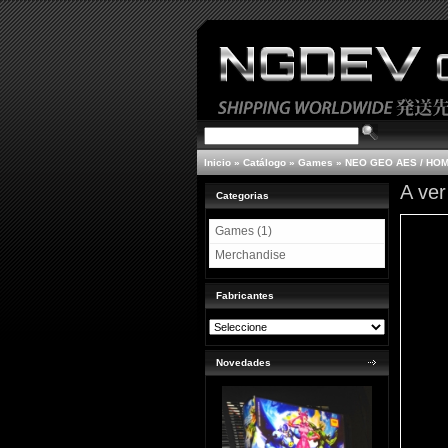
Inicio
»
Catálogo
»
Games
»
NEO GEO AES / HO
A ver
Categorias
Games (1)
Merchandise
Fabricantes
Novedades