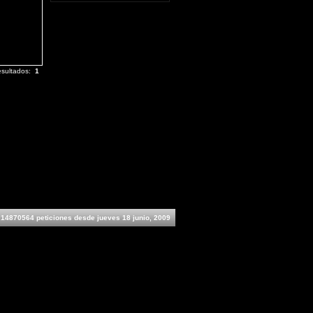
esultados:
1
14870564 peticiones desde jueves 18 junio, 2009