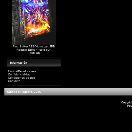
Fast Striker AES/Homecart JPN
Regular Edition *sold out*
0,00EUR
Información
Envios/Devoluciones
Confidencialidad
Condiciones de uso
Contacto
sábado 08 agosto, 2026
Copyrig
Po