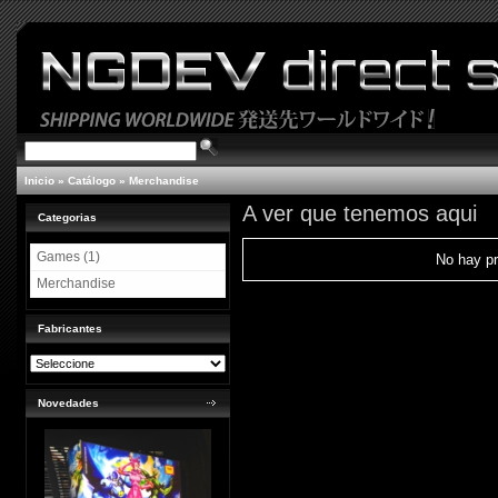
Inicio
»
Catálogo
»
Merchandise
A ver que tenemos aqui
Categorias
Games (1)
No hay pr
Merchandise
Fabricantes
Novedades