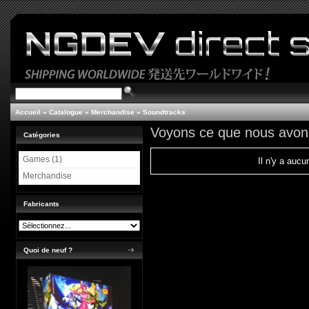
Accueil
»
Catalogue
»
Merchandise
»
Soundtracks
Voyons ce que nous avon
Catégories
Games (1)
Il n'y a aucu
Merchandise
Fabricants
Quoi de neuf ?