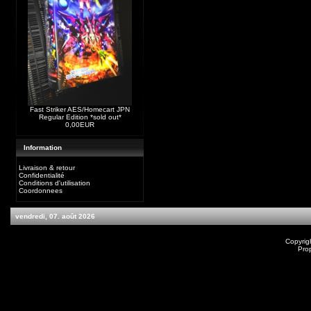
Fast Striker AES/Homecart JPN
Regular Edition *sold out*
0,00EUR
Information
Livraison & retour
Confidentialité
Conditions d'utilisation
Coordonnees
vendredi, 07. août 2026
Copyrig
Pro