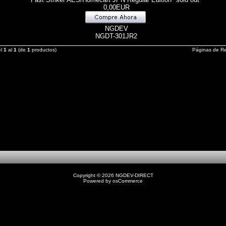
0,00EUR
NGDEV
NGDT-301JR2
el
1
al
1
(de
1
productos)
Páginas de R
Copyright © 2026
NGDEV-DIRECT
Powered by
osCommerce