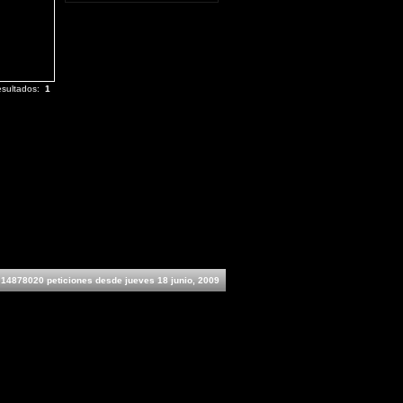
esultados:
1
14878020 peticiones desde jueves 18 junio, 2009