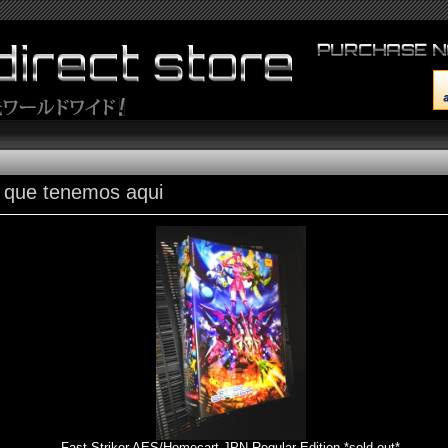
 que tenemos aqui
Fast Striker AES/Homecart JPN Regular Edition *sold out*