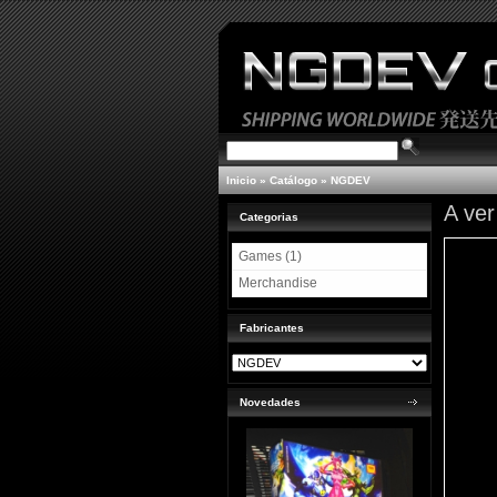
Inicio
»
Catálogo
»
NGDEV
A ver
Categorias
Games (1)
Merchandise
Fabricantes
Novedades