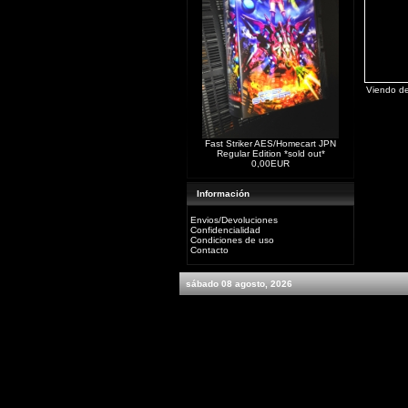
Viendo d
Fast Striker AES/Homecart JPN
Regular Edition *sold out*
0,00EUR
Información
Envios/Devoluciones
Confidencialidad
Condiciones de uso
Contacto
sábado 08 agosto, 2026