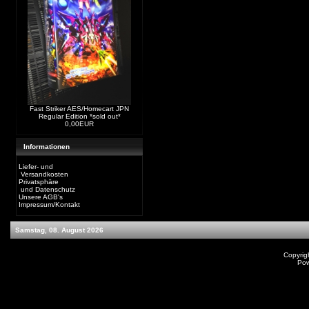
Fast Striker AES/Homecart JPN
Regular Edition *sold out*
0,00EUR
Informationen
Liefer- und
Versandkosten
Privatsphäre
und Datenschutz
Unsere AGB's
Impressum/Kontakt
Samstag, 08. August 2026
Copyrig
Po