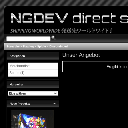
Startseite
»
Katalog
»
Spiele
»
Discontinued
Unser Angebot
Kategorien
Merchandise
Es gibt keine
Spiele (1)
Hersteller
Neue Produkte